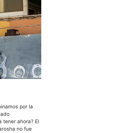
minamos por la
sado
 tener ahora? El
arosha no fue