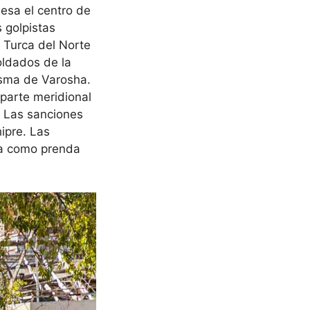
iesa el centro de
s golpistas
a Turca del Norte
oldados de la
asma de Varosha.
 parte meridional
. Las sanciones
ipre. Las
día como prenda