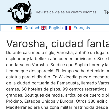
Saltar
al
Te
Revista de viajes en cuatro idiomas
contenido
<
Deutsch
English
Français
Varosha, ciudad fan
Durante casi medio siglo, Varosha, antaño un lugar
esplendor y la belleza aún pueden adivinarse. Si se f
quedarse en Varosha. Se dice que Sophia Loren y la f
tiempo que desapareció. El tiempo se ha detenido, m
estatus para el distrito. En Wikipedia puede encontra
de la ciudad portuaria de Famagusta, llamado Varos
camas, 60 hoteles de pisos, 99 centros recreativos,
grandes. Boutiques de moda, artículos de cuero o pi
Próximo, Estados Unidos y Europa. Otros 380 edificio
Mediterráneo era una zona militar restringida desde 