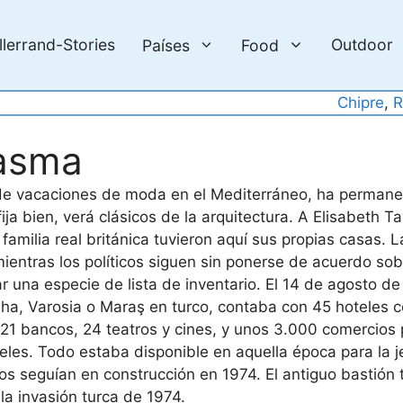
llerrand-Stories
Outdoor
Países
Food
Chipre
, 
R
tasma
 de vacaciones de moda en el Mediterráneo, ha permanec
ija bien, verá clásicos de la arquitectura. A Elisabeth T
amilia real británica tuvieron aquí sus propias casas. L
ientras los políticos siguen sin ponerse de acuerdo so
r una especie de lista de inventario. El 14 de agosto de 1
ha, Varosia o Maraş en turco, contaba con 45 hoteles 
 21 bancos, 24 teatros y cines, y unos 3.000 comercios
eles. Todo estaba disponible en aquella época para la j
s seguían en construcción en 1974. El antiguo bastión t
la invasión turca de 1974.