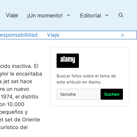
Viaje
¡Un momento!
Editorial
esponsabilidad
Viaje
>
ido inactiva. El
aylor le encantaba
Buscar fotos sobre el tema de
a jet set hace
este artículo en Alamy.
bre un nuevo
Suchen
974, el distrito
con 10.000
 pequeños y
et set de Oriente
urístico del