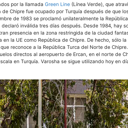
ados por la llamada
Green Line
(Línea Verde), que atrav
 isla de Chipre fue ocupado por Turquía después de que lo
viembre de 1983 se proclamó unilateralmente la Repúblic
a declaró inválida tres días después. Desde 1984, hay s
an presencia en la zona restringida de la ciudad fant
a en la UE como República de Chipre. De hecho, sólo la
ís que reconoce a la República Turca del Norte de Chipre
elos directos al aeropuerto de Ercan, en el norte de Ch
 escala en Turquía. Varosha se sigue utilizando hoy en 