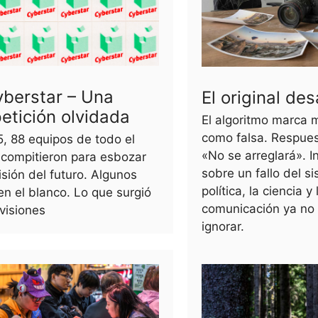
yberstar – Una
El original de
etición olvidada
El algoritmo marca mi
como falsa. Respues
, 88 equipos de todo el
«No se arreglará». I
compitieron para esbozar
sobre un fallo del s
visión del futuro. Algunos
política, la ciencia 
en el blanco. Lo que surgió
comunicación ya no
visiones
ignorar.