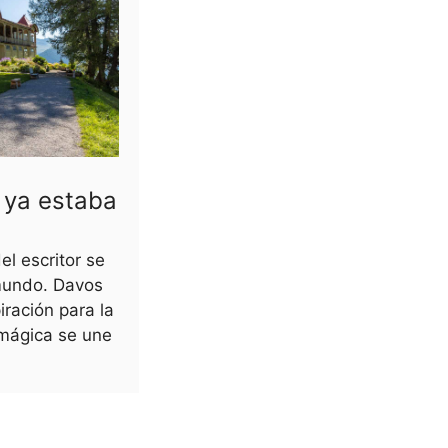
ya estaba
l escritor se
mundo. Davos
ración para la
mágica se une