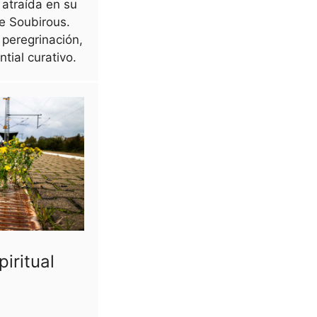
 atraída en su
e Soubirous.
 peregrinación,
tial curativo.
piritual