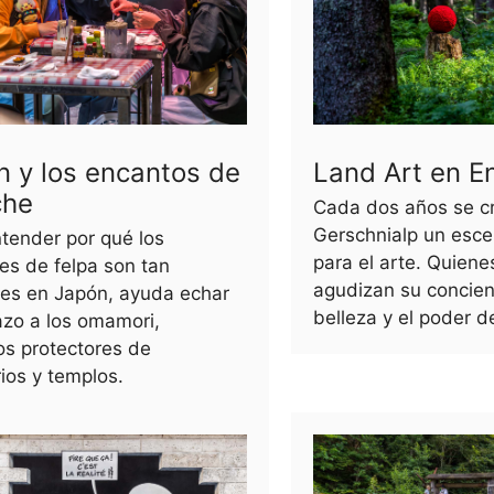
n y los encantos de
Land Art en E
che
Cada dos años se cr
Gerschnialp un esce
tender por qué los
para el arte. Quiene
es de felpa son tan
agudizan su concien
res en Japón, ayuda echar
belleza y el poder d
azo a los omamori,
os protectores de
ios y templos.