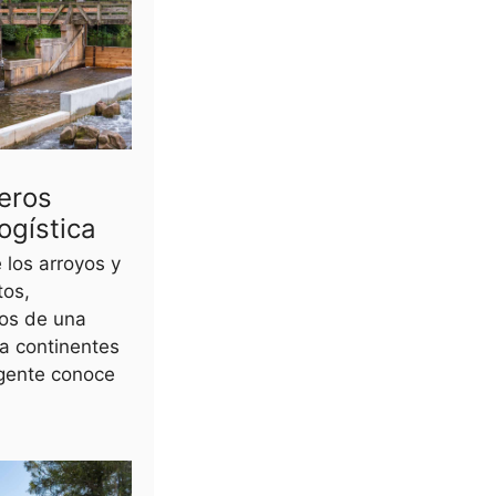
eros
ogística
 los arroyos y
tos,
os de una
a continentes
gente conoce