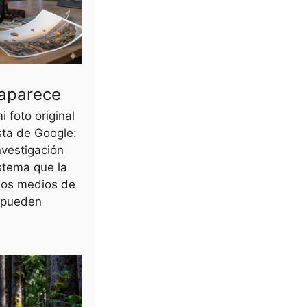
saparece
 foto original
ta de Google:
nvestigación
istema que la
y los medios de
 pueden