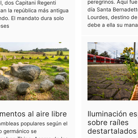
peregrinos. Aquí fue
III, dos Capitani Regenti
día Santa Bernadett
an la república más antigua
Lourdes, destino de
ndo. El mandato dura solo
debe a ella su manan
eses
mentos al aire libre
Iluminación es
sobre raíles
ambleas populares según el
destartalados
o germánico se