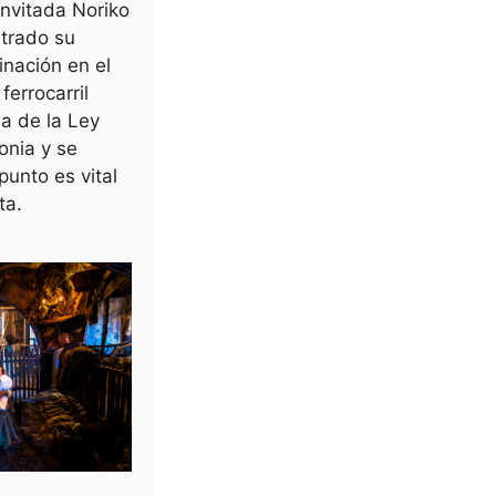
invitada Noriko
trado su
inación en el
ferrocarril
a de la Ley
onia y se
unto es vital
ta.