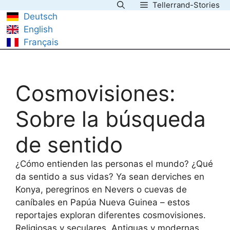
Tellerrand-Stories
Saltar
Deutsch
al
English
contenido
Français
Cosmovisiones:
Sobre la búsqueda
de sentido
¿Cómo entienden las personas el mundo? ¿Qué
da sentido a sus vidas? Ya sean derviches en
Konya, peregrinos en Nevers o cuevas de
caníbales en Papúa Nueva Guinea – estos
reportajes exploran diferentes cosmovisiones.
Religiosas y seculares. Antiguas y modernas.