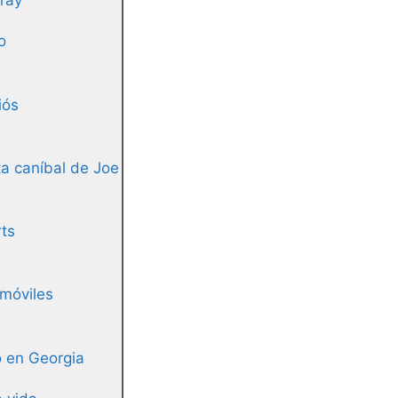
ray
o
iós
a caníbal de Joe
rts
 móviles
ro en Georgia