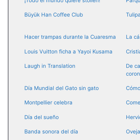
¡Todo el mundo quiere stollen!
Parqu
Büyük Han Coffee Club
Tulip
Hacer trampas durante la Cuaresma
La cá
Louis Vuitton ficha a Yayoi Kusama
Crist
Laugh in Translation
De ca
coron
Día Mundial del Gato sin gato
Cómo 
Montpellier celebra
Comer
Día del sueño
Hervi
Banda sonora del día
Oveja