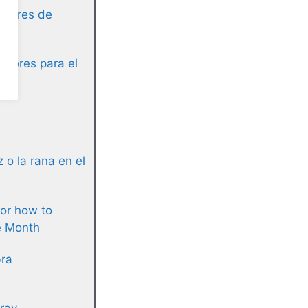
asores de
adores para el
z o la rana en el
or how to
e Month
bra