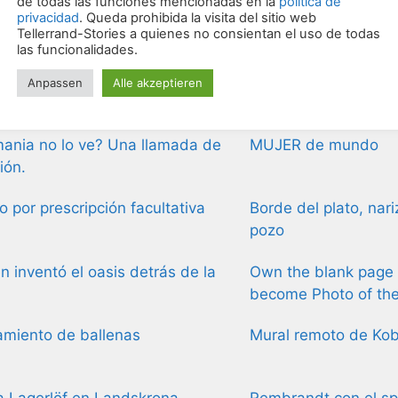
asprayer en excursión por el
Monumento a los ev
Rin
impuestos
oteca Nacional Alemana no
París busca patrocin
a nada
cementerio
ania no lo ve? Una llamada de
MUJER de mundo
ión.
 por prescripción facultativa
Borde del plato, nari
pozo
n inventó el oasis detrás de la
Own the blank page 
?
become Photo of th
amiento de ballenas
Mural remoto de Ko