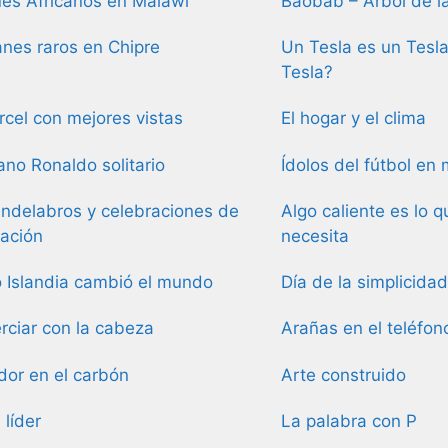
es Africanos en Malawi
Baobab – Árbol de l
anes raros en Chipre
Un Tesla es un Tesla
Tesla?
rcel con mejores vistas
El hogar y el clima
iano Ronaldo solitario
Ídolos del fútbol en
ndelabros y celebraciones de
Algo caliente es lo 
ación
necesita
Islandia cambió el mundo
Día de la simplicidad
ciar con la cabeza
Arañas en el teléfon
dor en el carbón
Arte construido
 líder
La palabra con P