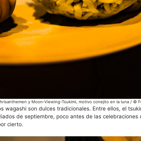
Chrisanthemen y Moon-Viewing-Tsukimi, motivo conejito en la luna / © 
 wagashi son dulces tradicionales. Entre ellos, el tsuki
iados de septiembre, poco antes de las celebraciones d
por cierto.