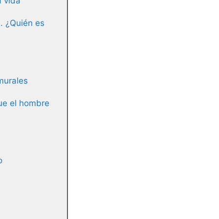
a vida
. ¿Quién es
 murales
que el hombre
o