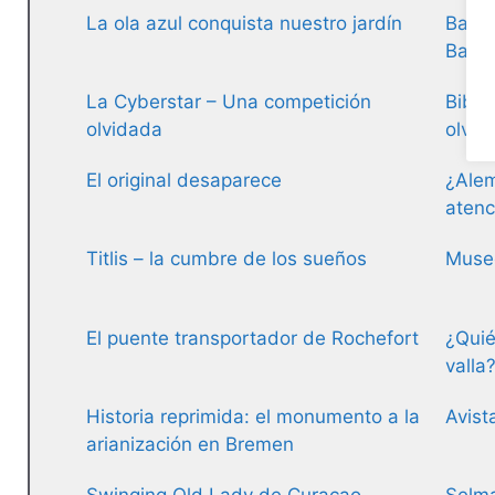
La ola azul conquista nuestro jardín
Banan
Bajo 
La Cyberstar – Una competición
Bibli
olvidada
olvid
El original desaparece
¿Alem
atenc
Titlis – la cumbre de los sueños
Museo
El puente transportador de Rochefort
¿Quié
valla
Historia reprimida: el monumento a la
Avist
arianización en Bremen