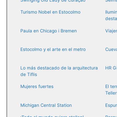
Swinging Old Lady de Curaçao
Selma
Turismo Nobel en Estocolmo
Ilumi
desta
Paula en Chicago i Bremen
Viaje
Estocolmo y el arte en el metro
Cueva
Lo más destacado de la arquitectura
HR Gi
de Tiflis
Mujeres fuertes
El ter
Telle
Michigan Central Station
Espum