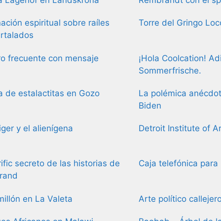
 Lagerlöf en Landskrona
Rembrandt con el sp
nación espiritual sobre raíles
Torre del Gringo Loc
rtalados
ro frecuente con mensaje
¡Hola Coolcation! Ad
Sommerfrische.
 de estalactitas en Gozo
La polémica anécdot
Biden
ger y el alienígena
Detroit Institute of A
rific secreto de las historias de
Caja telefónica para
rrand
illón en La Valeta
Arte político calleje