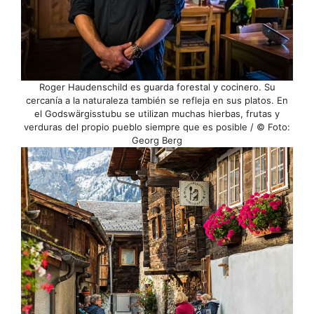
Roger Haudenschild es guarda forestal y cocinero. Su
cercanía a la naturaleza también se refleja en sus platos. En
el Godswärgisstubu se utilizan muchas hierbas, frutas y
verduras del propio pueblo siempre que es posible / © Foto:
Georg Berg