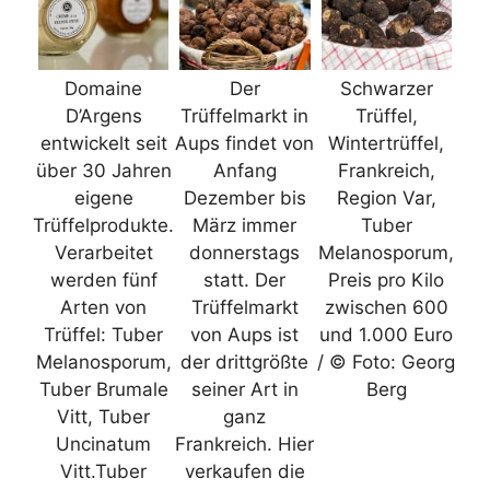
Domaine
Der
Schwarzer
D’Argens
Trüffelmarkt in
Trüffel,
entwickelt seit
Aups findet von
Wintertrüffel,
über 30 Jahren
Anfang
Frankreich,
eigene
Dezember bis
Region Var,
Trüffelprodukte.
März immer
Tuber
Verarbeitet
donnerstags
Melanosporum,
werden fünf
statt. Der
Preis pro Kilo
Arten von
Trüffelmarkt
zwischen 600
Trüffel: Tuber
von Aups ist
und 1.000 Euro
Melanosporum,
der drittgrößte
/ © Foto: Georg
Tuber Brumale
seiner Art in
Berg
Vitt, Tuber
ganz
Uncinatum
Frankreich. Hier
Vitt.Tuber
verkaufen die