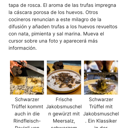
tapa de rosca. El aroma de las trufas impregna
la cáscara porosa de los huevos. Otros
cocineros renuncian a este milagro de la
difusión y añaden trufas a los huevos revueltos
con nata, pimienta y sal marina. Mueva el
cursor sobre una foto y aparecerá más
información.
Schwarzer
Frische
Schwarzer
Trüffel kommt
Jakobsmuschel
Trüffel mit
auch in die
n gewürzt mit
Jakobsmuschel
Rindfleisch-
Meersalz,
. Ein Klassiker
Ravioli von
schwarzem
in der