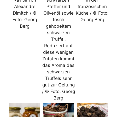
Alexandre
Pfeffer und
französischen
Dimitch / ©
Olivenöl sowie
Küche / © Foto:
Foto: Georg
frisch
Georg Berg
Berg
gehobeltem
schwarzen
Trüffel.
Reduziert auf
diese wenigen
Zutaten kommt
das Aroma des
schwarzen
Trüffels sehr
gut zur Geltung
/ © Foto: Georg
Berg