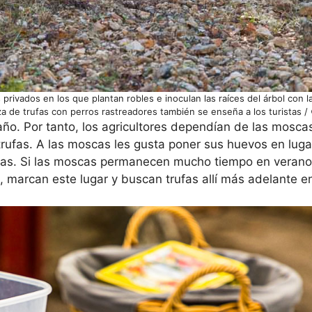
s privados en los que plantan robles e inoculan las raíces del árbol con 
za de trufas con perros rastreadores también se enseña a los turistas 
año. Por tanto, los agricultores dependían de las mosc
trufas. A las moscas les gusta poner sus huevos en luga
feras. Si las moscas permanecen mucho tiempo en verano
marcan este lugar y buscan trufas allí más adelante en