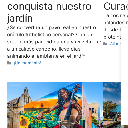
conquista nuestro
Cura
jardín
La cocina 
holandés r
¿Se convertirá un pavo real en nuestro
desde flor
oráculo futbolístico personal? Con un
proteínas 
sonido más parecido a una vuvuzela que
Categorí
Alimenta
a un calipso caribeño, lleva días
animando el ambiente en el jardín
Categorías
¡Un momento!