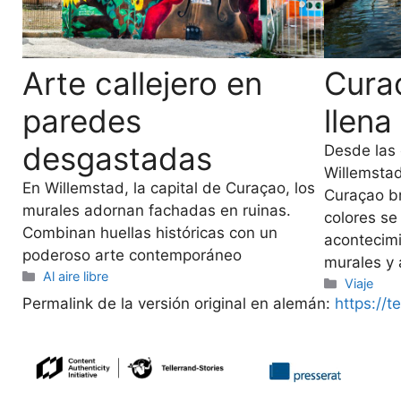
Arte callejero en
Curaç
paredes
llena
desgastadas
Desde las 
Willemstad 
En Willemstad, la capital de Curaçao, los
Curaçao br
murales adornan fachadas en ruinas.
colores se
Combinan huellas históricas con un
acontecimi
poderoso arte contemporáneo
murales y 
Categorías
Al aire libre
Categorí
Viaje
Permalink de la versión original en alemán:
https://t