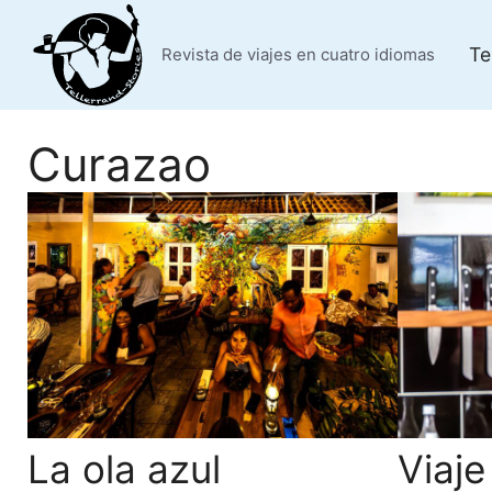
Saltar
al
Te
Revista de viajes en cuatro idiomas
contenido
Curazao
La ola azul
Viaje