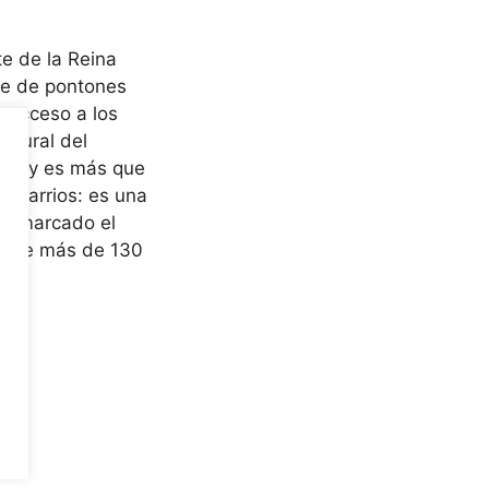
e de la Reina
te de pontones
a acceso a los
atural del
 Lady es más que
s barrios: es una
ha marcado el
rante más de 130