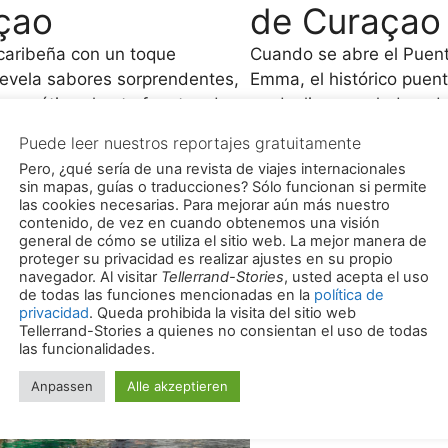
çao
de Curaçao
caribeña con un toque
Cuando se abre el Puent
evela sabores sorprendentes,
Emma, el histórico puen
es exóticas hasta fuentes de
se desliza a un lado y d
inusuales
barcos al mayor puerto n
Puede leer nuestros reportajes gratuitamente
as
ción
Caribe. El Swinging Old
Pero, ¿qué sería de una revista de viajes internacionales
un simple cruce entre do
sin mapas, guías o traducciones? Sólo funcionan si permite
animada atracción que 
las cookies necesarias. Para mejorar aún más nuestro
contenido, de vez en cuando obtenemos una visión
ritmo de Willemstad du
general de cómo se utiliza el sitio web. La mejor manera de
años
proteger su privacidad es realizar ajustes en su propio
navegador. Al visitar
Tellerrand-Stories
, usted acepta el uso
Categorías
¡Un momento!
de todas las funciones mencionadas en la
política de
privacidad
. Queda prohibida la visita del sitio web
Tellerrand-Stories a quienes no consientan el uso de todas
las funcionalidades.
Anpassen
Alle akzeptieren