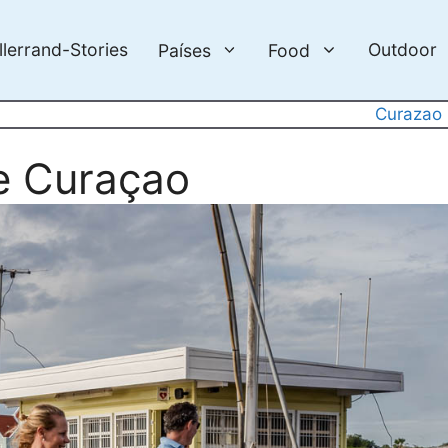
llerrand-Stories
Outdoor
Países
Food
Curazao
e Curaçao