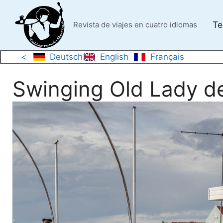
Saltar
al
Te
Revista de viajes en cuatro idiomas
contenido
<
Deutsch
English
Français
Swinging Old Lady d