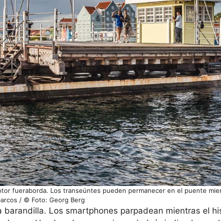
motor fueraborda. Los transeúntes pueden permanecer en el puente mien
arcos / © Foto: Georg Berg
barandilla. Los smartphones parpadean mientras el his