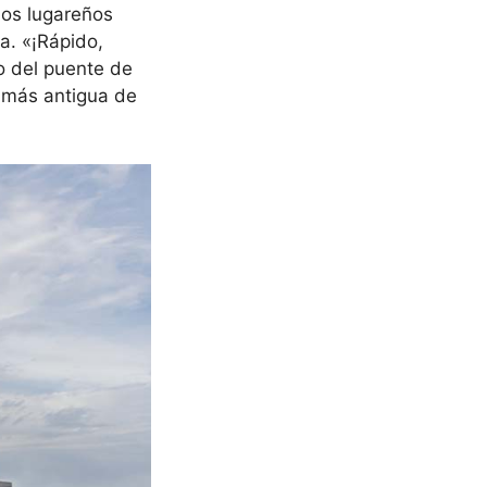
los lugareños
a. «¡Rápido,
io del puente de
e más antigua de