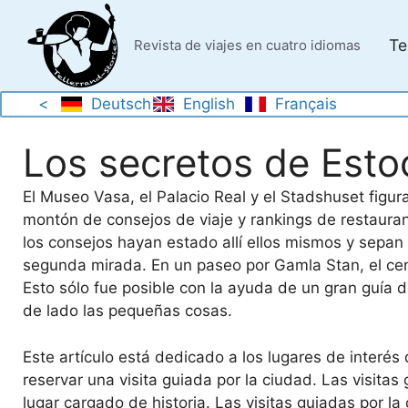
Saltar
al
Te
Revista de viajes en cuatro idiomas
contenido
<
Deutsch
English
Français
Los secretos de Est
El Museo Vasa, el Palacio Real y el Stadshuset figur
montón de consejos de viaje y rankings de restaura
los consejos hayan estado allí ellos mismos y sepan
segunda mirada. En un paseo por Gamla Stan, el cen
Esto sólo fue posible con la ayuda de un gran guía d
de lado las pequeñas cosas.
Este artículo está dedicado a los lugares de interé
reservar una visita guiada por la ciudad. Las visita
lugar cargado de historia. Las visitas guiadas por l