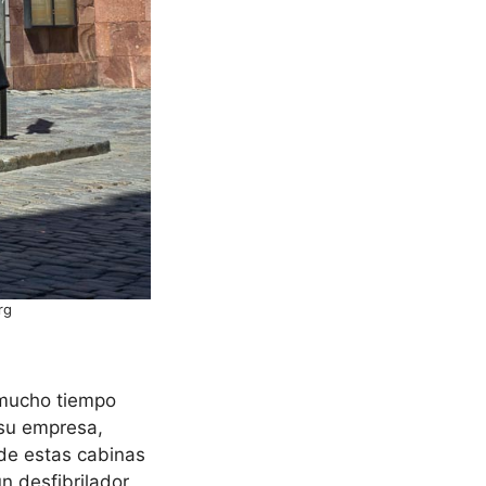
rg
 mucho tiempo
 su empresa,
de estas cabinas
n desfibrilador