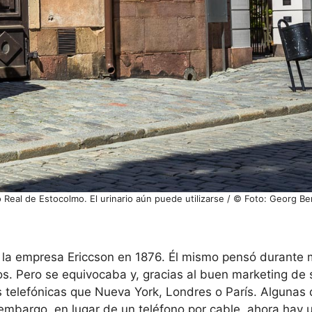
io Real de Estocolmo. El urinario aún puede utilizarse / © Foto: Georg Be
ó la empresa Ericcson en 1876. Él mismo pensó durante
cos. Pero se equivocaba y, gracias al buen marketing de
telefónicas que Nueva York, Londres o París. Algunas 
mbargo, en lugar de un teléfono por cable, ahora hay u