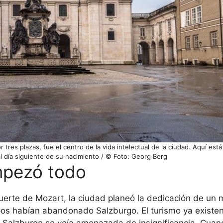
res plazas, fue el centro de la vida intelectual de la ciudad. Aquí está l
l día siguiente de su nacimiento / © Foto: Georg Berg
mpezó todo
uerte de Mozart, la ciudad planeó la dedicación de un
pos habían abandonado Salzburgo. El turismo ya existen
 y Salzburgo se veía amenazada de insignificancia. Cua