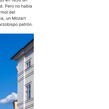
ad. Pero no había
rmol del
ca, un Mozart
arzobispo patrón.