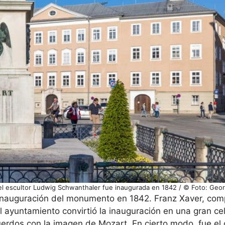
l escultor Ludwig Schwanthaler fue inaugurada en 1842 / © Foto: Geo
 inauguración del monumento en 1842. Franz Xaver, com
el ayuntamiento convirtió la inauguración en una gran c
ecuerdos con la imagen de Mozart. En cierto modo, fue e