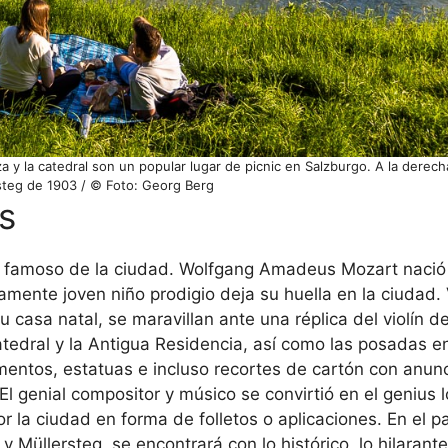
leza y la catedral son un popular lugar de picnic en Salzburgo. A la derec
teg de 1903 / © Foto: Georg Berg
s
 famoso de la ciudad. Wolfgang Amadeus Mozart nació 
mente joven niño prodigio deja su huella en la ciudad. 
casa natal, se maravillan ante una réplica del violín de
atedral y la Antigua Residencia, así como las posadas e
entos, estatuas e incluso recortes de cartón con anun
El genial compositor y músico se convirtió en el genius 
r la ciudad en forma de folletos o aplicaciones. En el p
y Müllersteg, se encontrará con lo histórico, lo hilarante