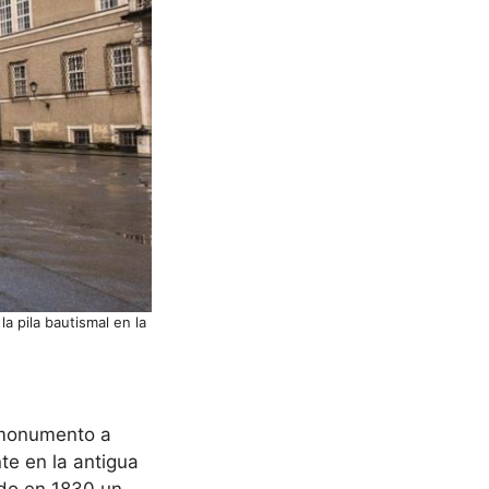
a pila bautismal en la
 monumento a
te en la antigua
ndo en 1830 un