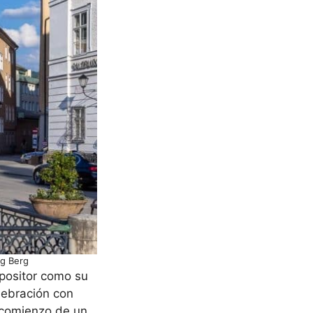
rg Berg
positor como su
elebración con
l comienzo de un