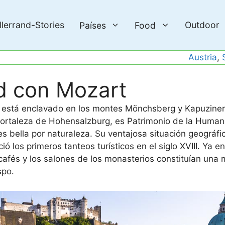
llerrand-Stories
Outdoor
Países
Food
Austria
, 
d con Mozart
o está enclavado en los montes Mönchsberg y Kapuziner
a Fortaleza de Hohensalzburg, es Patrimonio de la Human
 bella por naturaleza. Su ventajosa situación geográfi
ció los primeros tanteos turísticos en el siglo XVIII. Ya e
s cafés y los salones de los monasterios constituían una
spo.