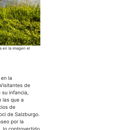
ha en la imagen el
en la
Visitantes de
 su infancia,
n las que a
cios de
loci de Salzburgo.
aseo por la
, lo controvertido