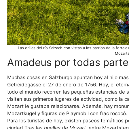
Las orillas del río Salzach con vistas a los barrios de la forta
Mozarts
Amadeus por todas parte
Muchas cosas en Salzburgo apuntan hoy al hijo más
Getreidegasse el 27 de enero de 1756. Hoy, el eterna
todo el mundo recorren las pequeñas estancias de su 
visitan sus primeros lugares de actividad, como la c
Mozart le gustaba relacionarse. Además, hay monum
Mozartkugel y figuras de Playmobil con frac rococó. 
Para los turistas de hoy, existen paseos temáticos po
ciudad Tras las
huellas de Mozart
, entre Mozartsteg 