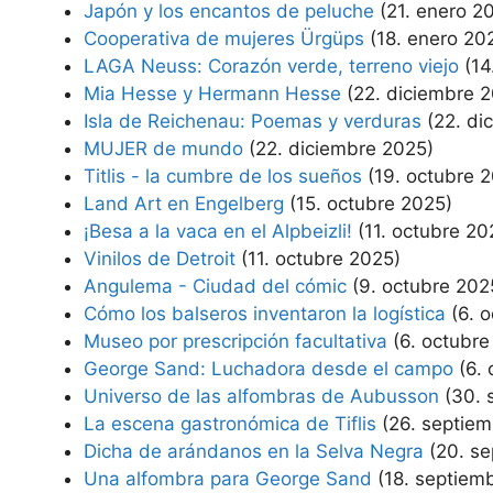
Japón y los encantos de peluche
(21. enero 2
Cooperativa de mujeres Ürgüps
(18. enero 20
LAGA Neuss: Corazón verde, terreno viejo
(14
Mia Hesse y Hermann Hesse
(22. diciembre 
Isla de Reichenau: Poemas y verduras
(22. di
MUJER de mundo
(22. diciembre 2025)
Titlis - la cumbre de los sueños
(19. octubre 
Land Art en Engelberg
(15. octubre 2025)
¡Besa a la vaca en el Alpbeizli!
(11. octubre 20
Vinilos de Detroit
(11. octubre 2025)
Angulema - Ciudad del cómic
(9. octubre 202
Cómo los balseros inventaron la logística
(6. 
Museo por prescripción facultativa
(6. octubre
George Sand: Luchadora desde el campo
(6.
Universo de las alfombras de Aubusson
(30. 
La escena gastronómica de Tiflis
(26. septie
Dicha de arándanos en la Selva Negra
(20. s
Una alfombra para George Sand
(18. septiem