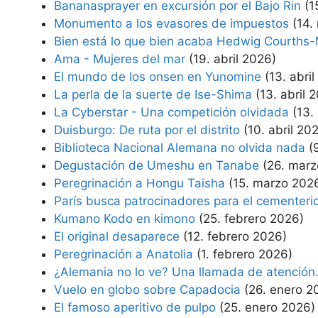
Bananasprayer en excursión por el Bajo Rin
(1
Monumento a los evasores de impuestos
(14.
Bien está lo que bien acaba Hedwig Courths-
Ama - Mujeres del mar
(19. abril 2026)
El mundo de los onsen en Yunomine
(13. abri
La perla de la suerte de Ise-Shima
(13. abril 
La Cyberstar - Una competición olvidada
(13.
Duisburgo: De ruta por el distrito
(10. abril 20
Biblioteca Nacional Alemana no olvida nada
(
Degustación de Umeshu en Tanabe
(26. mar
Peregrinación a Hongu Taisha
(15. marzo 202
París busca patrocinadores para el cementeri
Kumano Kodo en kimono
(25. febrero 2026)
El original desaparece
(12. febrero 2026)
Peregrinación a Anatolia
(1. febrero 2026)
¿Alemania no lo ve? Una llamada de atención
Vuelo en globo sobre Capadocia
(26. enero 2
El famoso aperitivo de pulpo
(25. enero 2026)