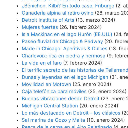
¿Bénichon, Kilbi? En todo caso, Friburgo
(2. a
Ganadería alpina al retiro ovino
(28. marzo 20
Detroit Institute of Arts
(13. marzo 2024)
Mujeres fuertes
(26. febrero 2024)
Isla Mackinac en el lago Hurón (EE.UU.)
(24. f
Paseo fluvial de Chicago & Pedway
(20. febre
Made in Chicago: Aperitivos & Dulces
(13. feb
Charlevoix: rica en piedra y hermosa
(9. febre
La vida en el faro
(7. febrero 2024)
El terrific secreto de las historias de Tellerran
Dunas y leyendas en el lago Michigan
(31. en
Movilidad en Motown
(25. enero 2024)
Caja telefónica para móviles
(25. enero 2024)
Buenas vibraciones desde Detroit
(23. enero 
Michigan Central Station
(20. enero 2024)
Lo más destacado en Detroit – los clásicos
(2
Sal marina de Gozo y Malta
(10. enero 2024)
Pesca de la carpa en el Alto Palatinado
(4. en