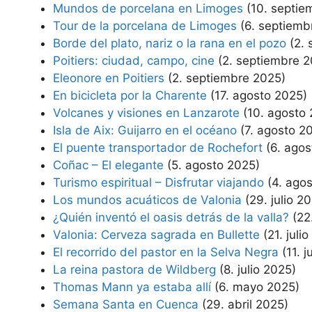
Mundos de porcelana en Limoges
(10. septie
Tour de la porcelana de Limoges
(6. septiemb
Borde del plato, nariz o la rana en el pozo
(2.
Poitiers: ciudad, campo, cine
(2. septiembre 
Eleonore en Poitiers
(2. septiembre 2025)
En bicicleta por la Charente
(17. agosto 2025)
Volcanes y visiones en Lanzarote
(10. agosto
Isla de Aix: Guijarro en el océano
(7. agosto 2
El puente transportador de Rochefort
(6. ago
Coñac – El elegante
(5. agosto 2025)
Turismo espiritual – Disfrutar viajando
(4. ago
Los mundos acuáticos de Valonia
(29. julio 2
¿Quién inventó el oasis detrás de la valla?
(22
Valonia: Cerveza sagrada en Bullette
(21. juli
El recorrido del pastor en la Selva Negra
(11. 
La reina pastora de Wildberg
(8. julio 2025)
Thomas Mann ya estaba allí
(6. mayo 2025)
Semana Santa en Cuenca
(29. abril 2025)