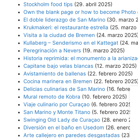
Stockholm food tips
(29. abril 2025)
Own the blank page or how to become Photo 
El doble liderazgo de San Marino
(30. marzo 
Krukmakeri: el restaurante estrella
(25. marzo
Visita a la ciudad de Bremen
(24. marzo 2025
Kullaberg – Senderismo en el Kattegat
(24. m
Peregrinación a Nevers
(19. marzo 2025)
Historia reprimida: el monumento a la arianiz
Capitane bajo velas blancas
(12. marzo 2025)
Avistamiento de ballenas
(22. febrero 2025)
Cocina marinera en Bremen
(22. febrero 2025
Delicias culinarias de San Marino
(16. febrero
Mural remoto de Kobra
(10. febrero 2025)
Viaje culinario por Curaçao
(6. febrero 2025)
San Marino y Monte Titano
(5. febrero 2025)
Swinging Old Lady de Curaçao
(28. enero 202
Diversión en el baño en Usedom
(26. enero 2
Arte callejero en paredes desgastadas
(23. e