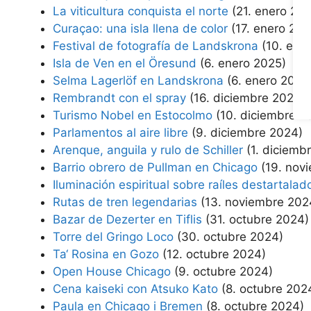
La viticultura conquista el norte
(21. enero 20
Curaçao: una isla llena de color
(17. enero 202
Festival de fotografía de Landskrona
(10. ene
Isla de Ven en el Öresund
(6. enero 2025)
Selma Lagerlöf en Landskrona
(6. enero 2025
Rembrandt con el spray
(16. diciembre 2024)
Turismo Nobel en Estocolmo
(10. diciembre 2
Parlamentos al aire libre
(9. diciembre 2024)
Arenque, anguila y rulo de Schiller
(1. diciemb
Barrio obrero de Pullman en Chicago
(19. nov
Iluminación espiritual sobre raíles destartalad
Rutas de tren legendarias
(13. noviembre 202
Bazar de Dezerter en Tiflis
(31. octubre 2024)
Torre del Gringo Loco
(30. octubre 2024)
Ta‘ Rosina en Gozo
(12. octubre 2024)
Open House Chicago
(9. octubre 2024)
Cena kaiseki con Atsuko Kato
(8. octubre 202
Paula en Chicago i Bremen
(8. octubre 2024)