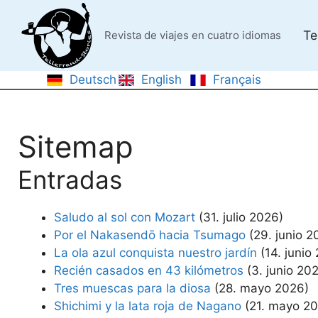
Saltar
al
Te
Revista de viajes en cuatro idiomas
contenido
Deutsch
English
Français
Sitemap
Entradas
Saludo al sol con Mozart
(31. julio 2026)
Por el Nakasendō hacia Tsumago
(29. junio 2
La ola azul conquista nuestro jardín
(14. junio
Recién casados en 43 kilómetros
(3. junio 20
Tres muescas para la diosa
(28. mayo 2026)
Shichimi y la lata roja de Nagano
(21. mayo 2