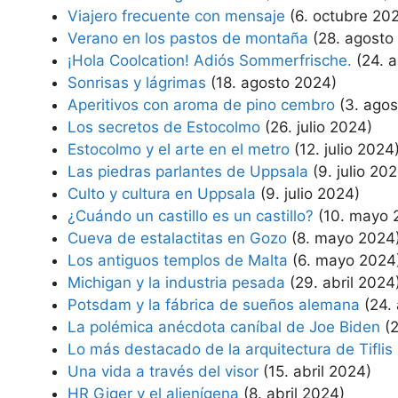
Viajero frecuente con mensaje
(6. octubre 20
Verano en los pastos de montaña
(28. agosto
¡Hola Coolcation! Adiós Sommerfrische.
(24. 
Sonrisas y lágrimas
(18. agosto 2024)
Aperitivos con aroma de pino cembro
(3. ago
Los secretos de Estocolmo
(26. julio 2024)
Estocolmo y el arte en el metro
(12. julio 2024
Las piedras parlantes de Uppsala
(9. julio 20
Culto y cultura en Uppsala
(9. julio 2024)
¿Cuándo un castillo es un castillo?
(10. mayo 
Cueva de estalactitas en Gozo
(8. mayo 2024
Los antiguos templos de Malta
(6. mayo 2024
Michigan y la industria pesada
(29. abril 2024
Potsdam y la fábrica de sueños alemana
(24.
La polémica anécdota caníbal de Joe Biden
(
Lo más destacado de la arquitectura de Tiflis
Una vida a través del visor
(15. abril 2024)
HR Giger y el alienígena
(8. abril 2024)