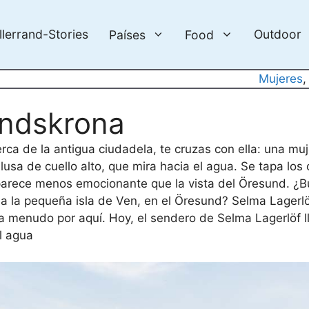
llerrand-Stories
Outdoor
Países
Food
Mujeres
,
andskrona
ca de la antigua ciudadela, te cruzas con ella: una mu
lusa de cuello alto, que mira hacia el agua. Se tapa los
e parece menos emocionante que la vista del Öresund. ¿
ia la pequeña isla de Ven, en el Öresund? Selma Lagerlö
a menudo por aquí. Hoy, el sendero de Selma Lagerlöf l
l agua