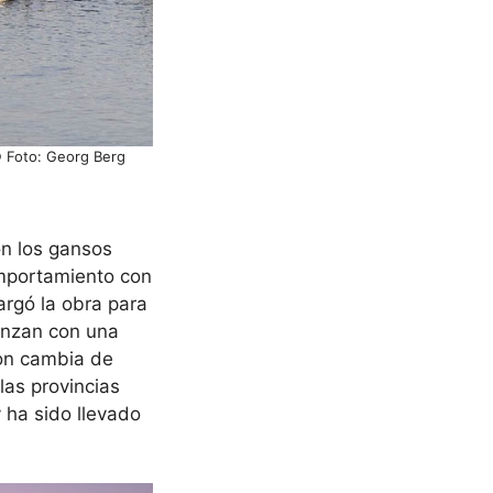
© Foto: Georg Berg
on los gansos
omportamiento con
argó la obra para
ienzan con una
son cambia de
las provincias
y ha sido llevado