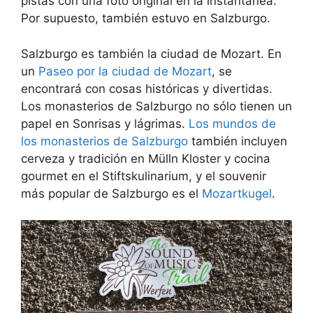
pistas con una foto original en la instantánea.
Por supuesto, también estuvo en Salzburgo.
Salzburgo es también la ciudad de Mozart. En
un
Paseo por la ciudad de Mozart
, se
encontrará con cosas históricas y divertidas.
Los monasterios de Salzburgo no sólo tienen un
papel en Sonrisas y lágrimas.
Los mundos de
los monasterios de Salzburgo
también incluyen
cerveza y tradición en Mülln Kloster y cocina
gourmet en el Stiftskulinarium, y el souvenir
más popular de Salzburgo es el
Mozartkugel
.