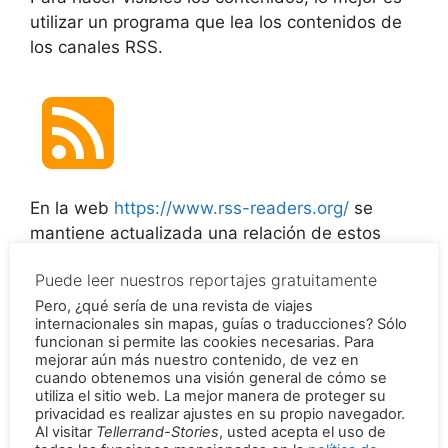
utilizar un programa que lea los contenidos de
los canales RSS.
En la web
https://www.rss-readers.org/
se
mantiene actualizada una relación de estos
programas.
Puede leer nuestros reportajes gratuitamente
Pero, ¿qué sería de una revista de viajes
En estos lectores, normalmente sólo hay que
internacionales sin mapas, guías o traducciones? Sólo
introducir la URL de una historia de Tellerrand-
funcionan si permite las cookies necesarias. Para
Stories (
https://es.tellerrandstories.de/feed/
) y
mejorar aún más nuestro contenido, de vez en
cuando obtenemos una visión general de cómo se
la suscripción ya está activa.
utiliza el sitio web. La mejor manera de proteger su
Permalink de la versión original en alemán:
privacidad es realizar ajustes en su propio navegador.
Al visitar
Tellerrand-Stories
, usted acepta el uso de
https://tellerrandstories.de/rss-feed