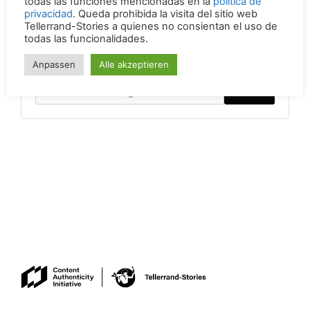
todas las funciones mencionadas en la
política de
privacidad
. Queda prohibida la visita del sitio web
Tellerrand-Stories a quienes no consientan el uso de
todas las funcionalidades.
Buscar fotos de Georg Berg en Alamy.
Anpassen
Alle akzeptieren
Suchen