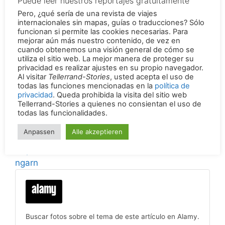
Puede leer nuestros reportajes gratuitamente
Pero, ¿qué sería de una revista de viajes
internacionales sin mapas, guías o traducciones? Sólo
funcionan si permite las cookies necesarias. Para
¡Halle-luja! Mercados de
mejorar aún más nuestro contenido, de vez en
tendencias alimentarias
cuando obtenemos una visión general de cómo se
utiliza el sitio web. La mejor manera de proteger su
En toda Europa, los mercados se están
privacidad es realizar ajustes en su propio navegador.
convirtiendo en puntos de encuentro para
Al visitar
Tellerrand-Stories
, usted acepta el uso de
todas las funciones mencionadas en la
política de
excursiones culinarias. Platos recién
privacidad
. Queda prohibida la visita del sitio web
preparados con productos regionales
Tellerrand-Stories a quienes no consientan el uso de
todas las funcionalidades.
atraen a los visitantes.
Anpassen
Alle akzeptieren
Permalink de la versión original en alemán:
https://tellerrandstories.de/reiseatlas/laender/u
ngarn
Buscar fotos sobre el tema de este artículo en Alamy.