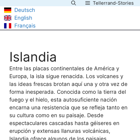
Tellerrand-Stories
Saltar
Deutsch
al
English
contenido
Français
Islandia
Entre las placas continentales de América y
Europa, la isla sigue renacida. Los volcanes y
las ideas frescas brotan aquí una y otra vez de
forma inesperada. Conocida como la tierra del
fuego y el hielo, esta autosuficiente nación
encarna una resistencia que se refleja tanto en
su cultura como en su paisaje. Desde
espectaculares cascadas hasta géiseres en
erupción y extensas llanuras volcánicas,
Islandia ofrece algunos de los paisajes