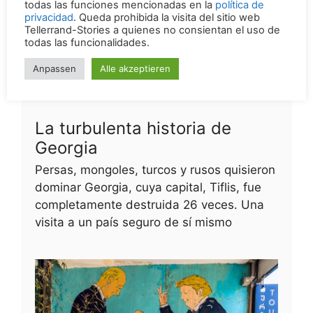
utiliza el sitio web. La mejor manera de proteger su
privacidad es realizar ajustes en su propio navegador.
Al visitar
Tellerrand-Stories
, usted acepta el uso de
todas las funciones mencionadas en la
política de
privacidad
. Queda prohibida la visita del sitio web
Tellerrand-Stories a quienes no consientan el uso de
todas las funcionalidades.
Anpassen
Alle akzeptieren
La turbulenta historia de
Georgia
Persas, mongoles, turcos y rusos quisieron
dominar Georgia, cuya capital, Tiflis, fue
completamente destruida 26 veces. Una
visita a un país seguro de sí mismo