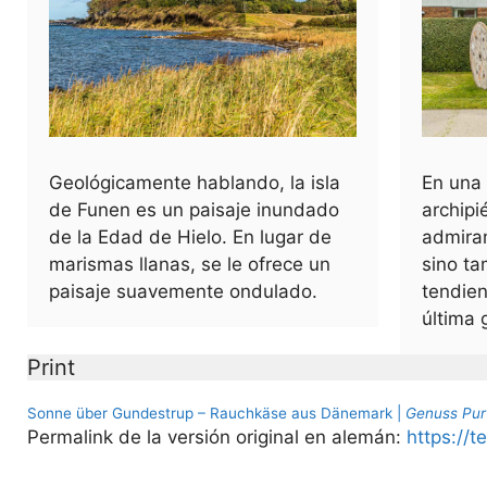
Geológicamente hablando, la isla
En una 
de Funen es un paisaje inundado
archipi
de la Edad de Hielo. En lugar de
admiram
marismas llanas, se le ofrece un
sino ta
paisaje suavemente ondulado.
tendien
última 
Print
Sonne über Gundestrup – Rauchkäse aus Dänemark |
Genuss Pur
Permalink de la versión original en alemán:
https://t