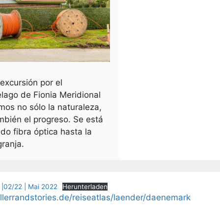
excursión por el
élago de Fionia Meridional
os no sólo la naturaleza,
mbién el progreso. Se está
do fibra óptica hasta la
granja.
|02/22 | Mai 2022
Herunterladen
ellerrandstories.de/reiseatlas/laender/daenemark