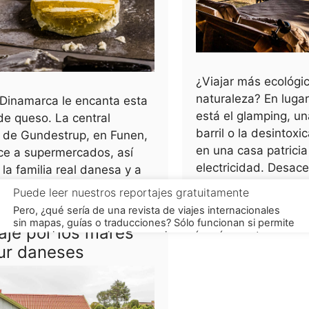
¿Viajar más ecológic
naturaleza? En luga
 Dinamarca le encanta esta
está el glamping, un
e queso. La central
barril o la desintoxic
a de Gundestrup, en Funen,
en una casa patricia
ce a supermercados, así
electricidad. Desace
la familia real danesa y a
garantizada.
ores restaurantes.
aje por los mares
sur daneses