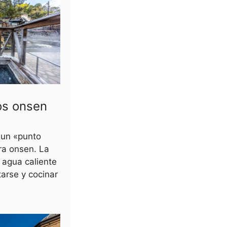
os onsen
un «punto
ura onsen. La
l agua caliente
arse y cocinar