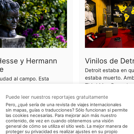
Hesse y Hermann
Vinilos de Detr
e
Detroit estaba en qui
estaba muerto. Amb
iudad al campo. Esta
Third Man Records 
ia ya existía hacia 1900 y
de edición limitada 
l de la época de las
profesión que ya na
s se convirtió en una
 para Mia Hesse