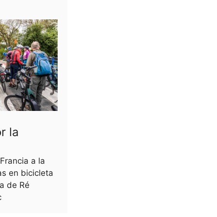
r la
Francia a la
as en bicicleta
la de Ré
c