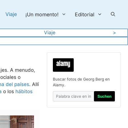
Viaje
¡Un momento!
Editorial
Viaje
>
iajes. A menudo,
sociales o
Buscar fotos de Georg Berg en
na del países
. Allí
Alamy.
a
o los
hábitos
Suchen