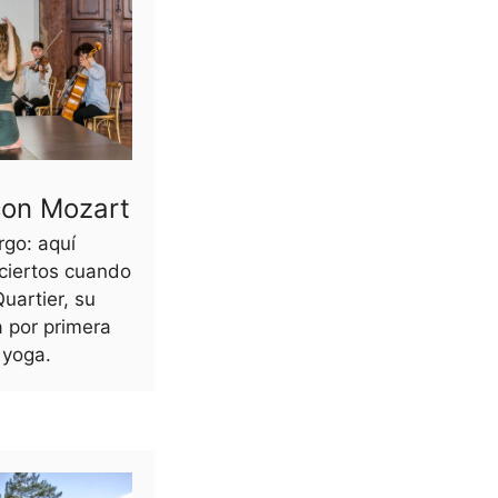
con Mozart
rgo: aquí
ciertos cuando
uartier, su
 por primera
 yoga.