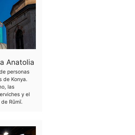
a Anatolia
 de personas
s de Konya.
o, las
erviches y el
l de Rūmī.