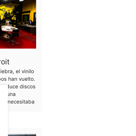
oit
ebra, el vinilo
os han vuelto.
produce discos
– y una
die necesitaba