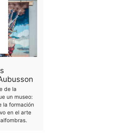
as
 Aubusson
e de la
que un museo:
 la formación
ivo en el arte
 alfombras.