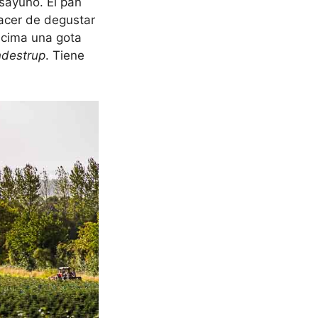
sayuno. El pan
placer de degustar
ncima una gota
ndestrup
. Tiene