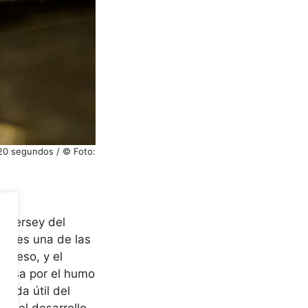
 20 segundos / © Foto:
s Jersey del
era es una de las
 queso, y el
 pasa por el humo
vida útil del