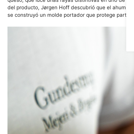
queso, que luce unas rayas distintivas en uno de su
del producto, Jørgen Hoff descubrió que el ahumad
se construyó un molde portador que protege parte d