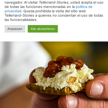
s lados tras su breve paso por la
máquina infernal
. Dura
o completo del queso deja una nota ahumada demasiado
e la cara del queso del humo.