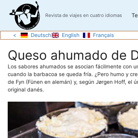
Saltar
al
Te
Revista de viajes en cuatro idiomas
contenido
<
Deutsch
English
Français
Queso ahumado de D
Los sabores ahumados se asocian fácilmente con una
cuando la barbacoa se queda fría. ¿Pero humo y cre
de Fyn (Fünen en alemán) y, según Jørgen Hoff, el ú
original danés.