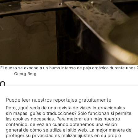
a. El queso se expone a un humo intenso de paja orgánica durante unos
Georg Berg
so
che para los quesos de Jørgen Hoff procede de las vaca
e alto en proteínas y en grasa. Por ello, esta vaca lech
off desarrolló la máquina que añade el sabor ahumado al
 La paja, explica Jørgen, produce mucho humo. Un queso
obtener un sutil aroma ahumado que también aumenta la 