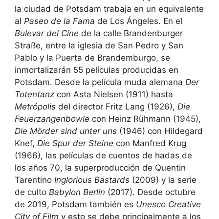
la ciudad de Potsdam trabaja en un equivalente
al
Paseo de la Fama
de Los Ángeles. En el
Bulevar del Cine
de la calle Brandenburger
Straße, entre la iglesia de San Pedro y San
Pablo y la Puerta de Brandemburgo, se
inmortalizarán 55 películas producidas en
Potsdam. Desde la película muda alemana
Der
Totentanz
con Asta Nielsen (1911) hasta
Metrópolis
del director Fritz Lang (1926),
Die
Feuerzangenbowle
con Heinz Rühmann (1945),
Die Mörder sind unter uns
(1946) con Hildegard
Knef,
Die Spur der Steine
con Manfred Krug
(1966), las películas de cuentos de hadas de
los años 70, la superproducción de Quentin
Tarentino
Inglorious Bastards
(2009) y la serie
de culto
Babylon Berlin
(2017). Desde octubre
de 2019, Potsdam también es
Unesco Creative
City of Film
y esto se debe principalmente a los