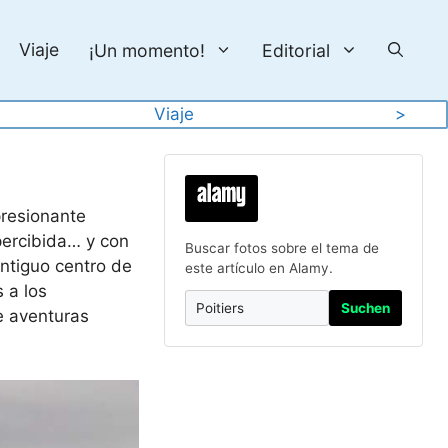
Viaje
¡Un momento!
Editorial
Viaje
>
presionante
percibida… y con
Buscar fotos sobre el tema de
antiguo centro de
este artículo en Alamy.
 a los
Suchen
e aventuras