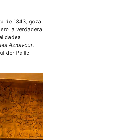
ata de 1843, goza
 Pero la verdadera
nalidades
les Aznavour
,
l der Paille