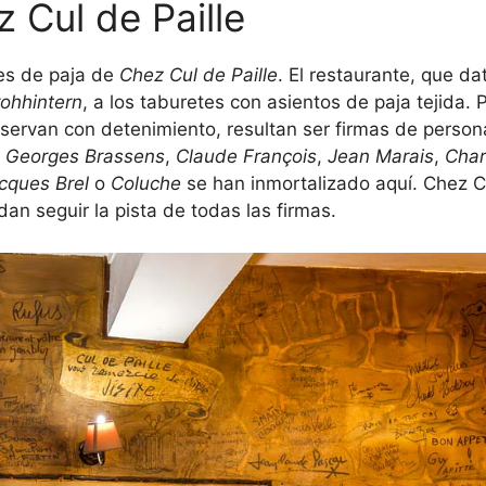
 Cul de Paille
tes de paja de
Chez Cul de Paille
. El restaurante, que d
rohhintern
, a los taburetes con asientos de paja tejida.
bservan con detenimiento, resultan ser firmas de perso
,
Georges Brassens
,
Claude François
,
Jean Marais
,
Char
cques Brel
o
Coluche
se han inmortalizado aquí. Chez Cu
n seguir la pista de todas las firmas.