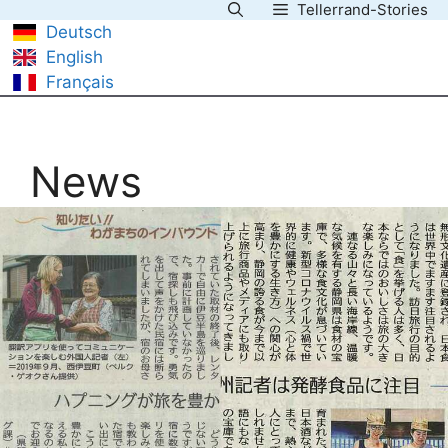
Tellerrand-Stories
Saltar
Deutsch
al
English
contenido
Français
News