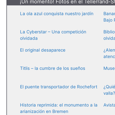
¡Un momento! Fotos en el Tellerrand-S
La ola azul conquista nuestro jardín
Banan
Bajo 
La Cyberstar – Una competición
Bibli
olvidada
olvid
El original desaparece
¿Alem
atenc
Titlis – la cumbre de los sueños
Museo
El puente transportador de Rochefort
¿Quié
valla
Historia reprimida: el monumento a la
Avist
arianización en Bremen