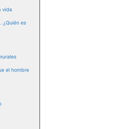
a vida
. ¿Quién es
 murales
que el hombre
o