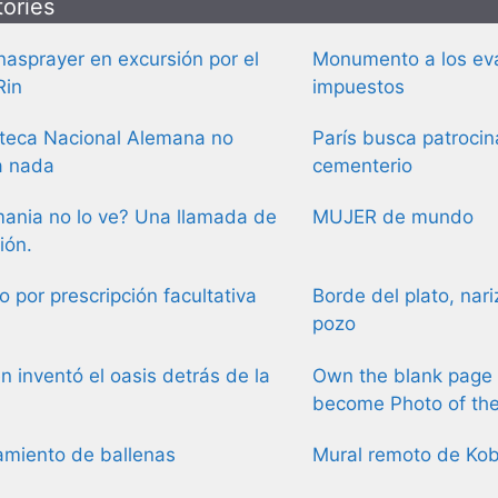
tories
asprayer en excursión por el
Monumento a los ev
Rin
impuestos
oteca Nacional Alemana no
París busca patrocin
a nada
cementerio
ania no lo ve? Una llamada de
MUJER de mundo
ión.
 por prescripción facultativa
Borde del plato, nari
pozo
n inventó el oasis detrás de la
Own the blank page 
?
become Photo of th
amiento de ballenas
Mural remoto de Ko