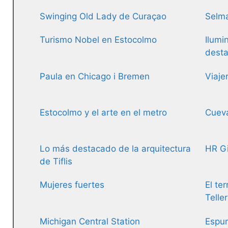
Swinging Old Lady de Curaçao
Selma
Turismo Nobel en Estocolmo
Ilumi
desta
Paula en Chicago i Bremen
Viaje
Estocolmo y el arte en el metro
Cueva
Lo más destacado de la arquitectura
HR Gi
de Tiflis
Mujeres fuertes
El ter
Telle
Michigan Central Station
Espum