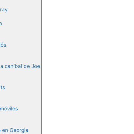
ray
o
iós
a caníbal de Joe
rts
 móviles
ro en Georgia