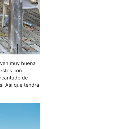
irven muy buena
uestos con
 encantado de
s. Así que tendrá