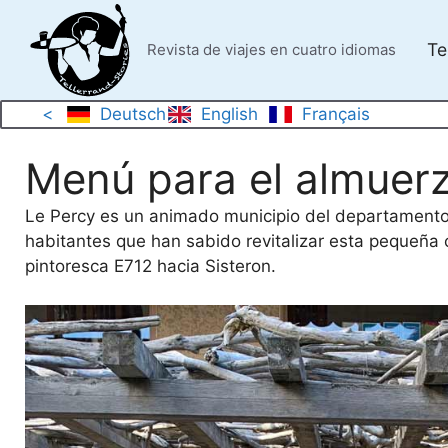
Saltar
al
Te
Revista de viajes en cuatro idiomas
contenido
<
Deutsch
English
Français
Menú para el almuer
Le Percy es un animado municipio del departamento
habitantes que han sabido revitalizar esta pequeña 
pintoresca E712 hacia Sisteron.