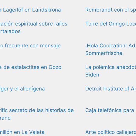
 Lagerlöf en Landskrona
Rembrandt con el sp
nación espiritual sobre raíles
Torre del Gringo Loc
rtalados
ro frecuente con mensaje
¡Hola Coolcation! Ad
Sommerfrische.
 de estalactitas en Gozo
La polémica anécdot
Biden
ger y el alienígena
Detroit Institute of A
rific secreto de las historias de
Caja telefónica para
rrand
illón en La Valeta
Arte político calleje