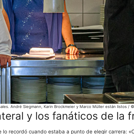
sales. André Siegmann, Karin Brockmeier y Marco Müller están listos / 
eral y los fanáticos de la 
 lo recordó cuando estaba a punto de elegir carrera: «