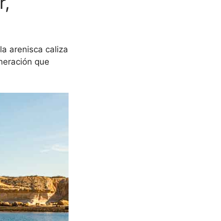
r,
a arenisca caliza
eneración que