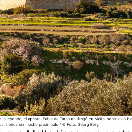
ún la leyenda, el apóstol Pablo de Tarso naufragó en Malta, sobrevivió b
 los isleños sin mucho preámbulo / © Foto: Georg Berg