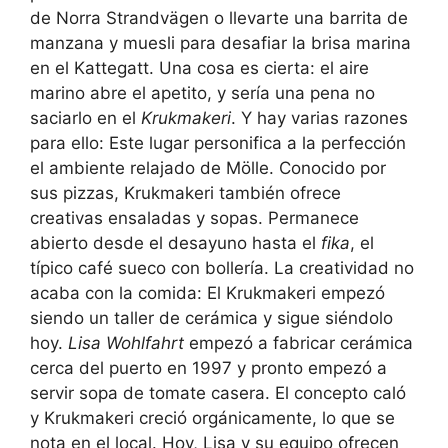
de Norra Strandvägen o llevarte una barrita de
manzana y muesli para desafiar la brisa marina
en el Kattegatt. Una cosa es cierta: el aire
marino abre el apetito, y sería una pena no
saciarlo en el
Krukmakeri
. Y hay varias razones
para ello: Este lugar personifica a la perfección
el ambiente relajado de Mölle. Conocido por
sus pizzas, Krukmakeri también ofrece
creativas ensaladas y sopas. Permanece
abierto desde el desayuno hasta el
fika
, el
típico café sueco con bollería. La creatividad no
acaba con la comida: El Krukmakeri empezó
siendo un taller de cerámica y sigue siéndolo
hoy.
Lisa Wohlfahrt
empezó a fabricar cerámica
cerca del puerto en 1997 y pronto empezó a
servir sopa de tomate casera. El concepto caló
y Krukmakeri creció orgánicamente, lo que se
nota en el local. Hoy, Lisa y su equipo ofrecen