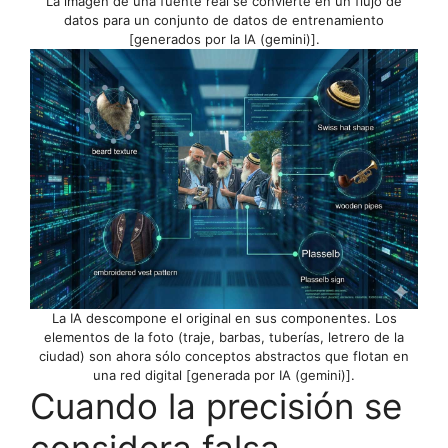
La imagen de una fuente real se convierte en un flujo de
datos para un conjunto de datos de entrenamiento
[generados por la IA (gemini)].
La IA descompone el original en sus componentes. Los
elementos de la foto (traje, barbas, tuberías, letrero de la
ciudad) son ahora sólo conceptos abstractos que flotan en
una red digital [generada por IA (gemini)].
Cuando la precisión se
considera falsa