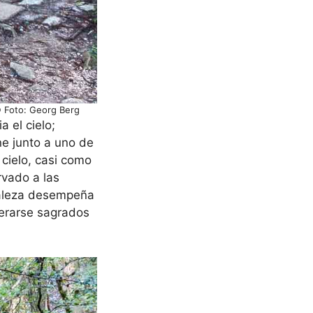
© Foto: Georg Berg
 el cielo;
ne junto a uno de
 cielo, casi como
rvado a las
uraleza desempeña
derarse sagrados