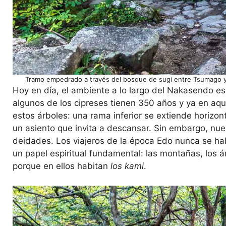
Tramo empedrado a través del bosque de sugi entre Tsumago y 
Hoy en día, el ambiente a lo largo del Nakasendo es
algunos de los cipreses tienen 350 años y ya en aq
estos árboles: una rama inferior se extiende horizon
un asiento que invita a descansar. Sin embargo, nu
deidades. Los viajeros de la época Edo nunca se hab
un papel espiritual fundamental: las montañas, los á
porque en ellos habitan
los kami
.