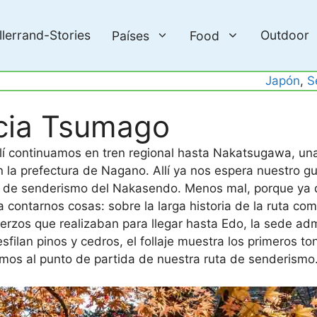
llerrand-Stories
Outdoor
Países
Food
Japón
, 
S
cia Tsumago
llí continuamos en tren regional hasta Nakatsugawa, u
 la prefectura de Nagano. Allí ya nos espera nuestro guí
tas de senderismo del Nakasendo. Menos mal, porque ya 
a contarnos cosas: sobre la larga historia de la ruta com
uerzos que realizaban para llegar hasta Edo, la sede adm
filan pinos y cedros, el follaje muestra los primeros to
gamos al punto de partida de nuestra ruta de senderismo