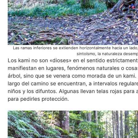
Las ramas inferiores se extienden horizontalmente hacia un lado
sintoísmo, la naturaleza desem
Los kami no son «dioses» en el sentido estrictamente
manifiestan en lugares, fenómenos naturales o cosa
árbol, sino que se venera como morada de un kami. 
largo del camino se encuentran, a intervalos regular
niños y los difuntos. Algunas llevan telas rojas par
para pedirles protección.