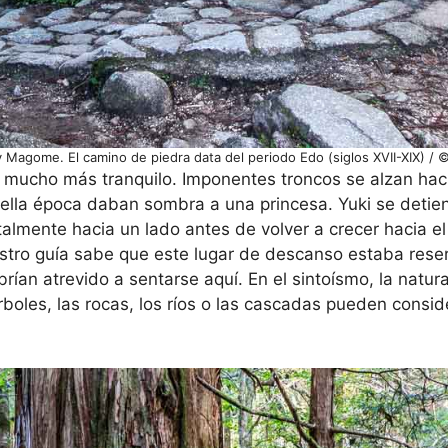
Magome. El camino de piedra data del periodo Edo (siglos XVII-XIX) / 
 mucho más tranquilo. Imponentes troncos se alzan hacia
uella época daban sombra a una princesa. Yuki se detie
talmente hacia un lado antes de volver a crecer hacia el
estro guía sabe que este lugar de descanso estaba rese
rían atrevido a sentarse aquí. En el sintoísmo, la nat
rboles, las rocas, los ríos o las cascadas pueden consi