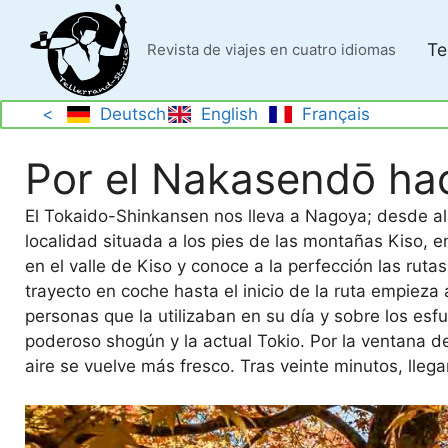
Saltar
al
Te
Revista de viajes en cuatro idiomas
contenido
<
Deutsch
English
Français
Por el Nakasendō ha
El Tokaido-Shinkansen nos lleva a Nagoya; desde a
localidad situada a los pies de las montañas Kiso, en
en el valle de Kiso y conoce a la perfección las ru
trayecto en coche hasta el inicio de la ruta empieza 
personas que la utilizaban en su día y sobre los esf
poderoso shogún y la actual Tokio. Por la ventana des
aire se vuelve más fresco. Tras veinte minutos, lle