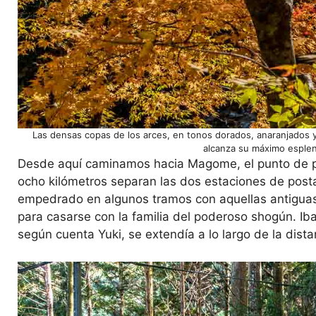
Las densas copas de los arces, en tonos dorados, anaranjados y r
alcanza su máximo esplen
Desde aquí caminamos hacia Magome, el punto de p
ocho kilómetros separan las dos estaciones de post
empedrado en algunos tramos con aquellas antiguas l
para casarse con la familia del poderoso shogún. I
según cuenta Yuki, se extendía a lo largo de la dist