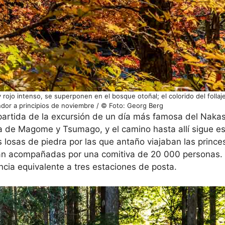
ojo intenso, se superponen en el bosque otoñal; el colorido del follaje 
dor a principios de noviembre / © Foto: Georg Berg
artida de la excursión de un día más famosa del Nak
a de Magome y Tsumago, y el camino hasta allí sigue e
osas de piedra por las que antaño viajaban las princes
ban acompañadas por una comitiva de 20 000 personas.
ancia equivalente a tres estaciones de posta.