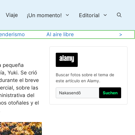
Viaje
¡Un momento!
Editorial
enderismo
Al aire libre
>
na pequeña
a, Yuki. Se crió
Buscar fotos sobre el tema de
durante el breve
este artículo en Alamy.
ercial, sobre las
Suchen
inistrativa del
nos otoñales y el
.