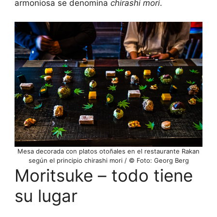
armoniosa se denomina
chirashi mori
.
Mesa decorada con platos otoñales en el restaurante Rakan
según el principio chirashi mori / © Foto: Georg Berg
Moritsuke – todo tiene
su lugar