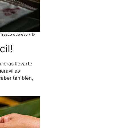
 fresco que eso / ©
il!
uieras llevarte
maravillas
saber tan bien,