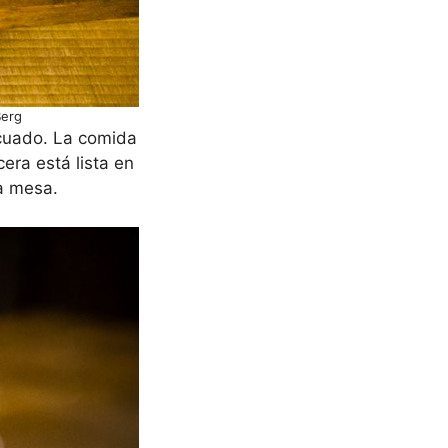
Berg
ecuado. La comida
cera está lista en
a mesa.