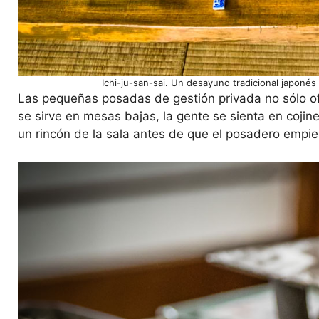
Ichi-ju-san-sai. Un desayuno tradicional japon
Las pequeñas posadas de gestión privada no sólo o
se sirve en mesas bajas, la gente se sienta en cojines
un rincón de la sala antes de que el posadero empi