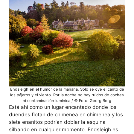
Endsleigh en el humor de la mañana. Sólo se oye el canto de
los pájaros y el viento. Por la noche no hay ruidos de coches
ni contaminación lumínica / © Foto: Georg Berg
Está ahí como un lugar encantado donde los
duendes flotan de chimenea en chimenea y los
siete enanitos podrían doblar la esquina
silbando en cualquier momento. Endsleigh es