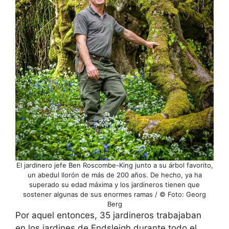
El jardinero jefe Ben Roscombe-King junto a su árbol favorito,
un abedul llorón de más de 200 años. De hecho, ya ha
superado su edad máxima y los jardineros tienen que
sostener algunas de sus enormes ramas / © Foto: Georg
Berg
Por aquel entonces, 35 jardineros trabajaban
en los jardines de Endsleigh durante todo el