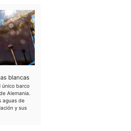
las blancas
l único barco
 de Alemania.
s aguas de
lación y sus