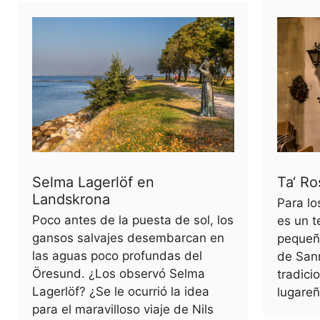
Selma Lagerlöf en
Ta‘ R
Landskrona
Para lo
Poco antes de la puesta de sol, los
es un t
gansos salvajes desembarcan en
pequeñ
las aguas poco profundas del
de Sann
Öresund. ¿Los observó Selma
tradici
Lagerlöf? ¿Se le ocurrió la idea
lugareñ
para el maravilloso viaje de Nils