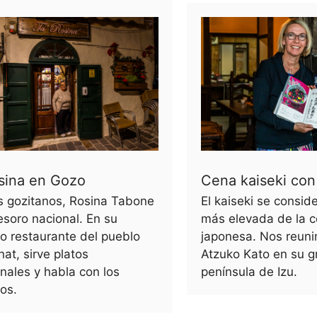
osina en Gozo
Cena kaiseki con
s gozitanos, Rosina Tabone
El kaiseki se consid
esoro nacional. En su
más elevada de la c
o restaurante del pueblo
japonesa. Nos reun
at, sirve platos
Atzuko Kato en su gr
onales y habla con los
península de Izu.
os.