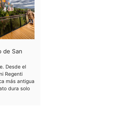
o de San
e. Desde el
ani Regenti
ica más antigua
to dura solo