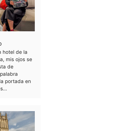
o
 hotel de la
, mis ojos se
sta de
 palabra
la portada en
as…