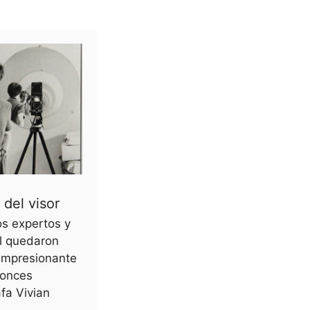
 del visor
s expertos y
al quedaron
 impresionante
tonces
fa Vivian