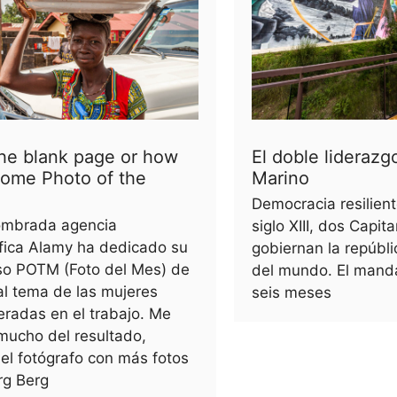
he blank page or how
El doble liderazg
come Photo of the
Marino
h
Democracia resilient
ombrada agencia
siglo XIII, dos Capit
fica Alamy ha dedicado su
gobiernan la repúbl
so POTM (Foto del Mes) de
del mundo. El manda
l tema de las mujeres
seis meses
radas en el trabajo. Me
mucho del resultado,
el fotógrafo con más fotos
rg Berg