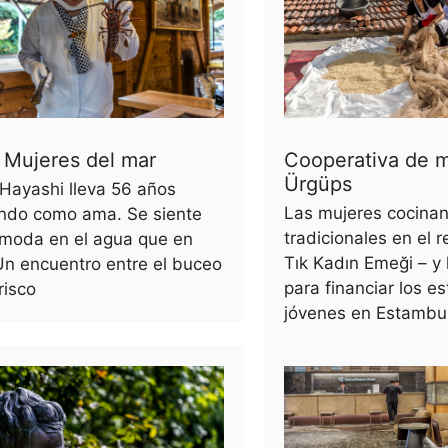
 Mujeres del mar
Cooperativa de 
Ürgüps
Hayashi lleva 56 años
Las mujeres cocinan
ando como ama. Se siente
tradicionales en el 
moda en el agua que en
Tık Kadın Emeği – y l
 Un encuentro entre el buceo
para financiar los e
risco
jóvenes en Estambul