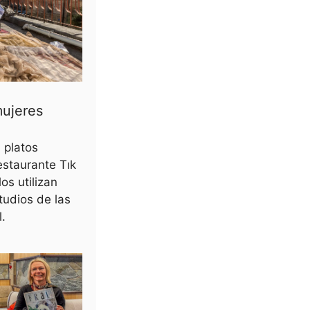
mujeres
 platos
restaurante Tık
os utilizan
studios de las
.