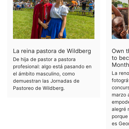
La reina pastora de Wildberg
Own t
to be
De hija de pastor a pastora
Mont
profesional: algo está pasando en
La ren
el ámbito masculino, como
fotográ
demuestran las Jornadas de
concur
Pastoreo de Wildberg.
marzo a
empode
alegré 
porque 
es Geo