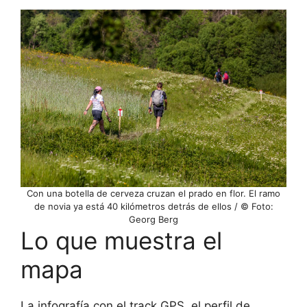
Con una botella de cerveza cruzan el prado en flor. El ramo
de novia ya está 40 kilómetros detrás de ellos / © Foto:
Georg Berg
Lo que muestra el
mapa
La infografía con el track GPS, el perfil de