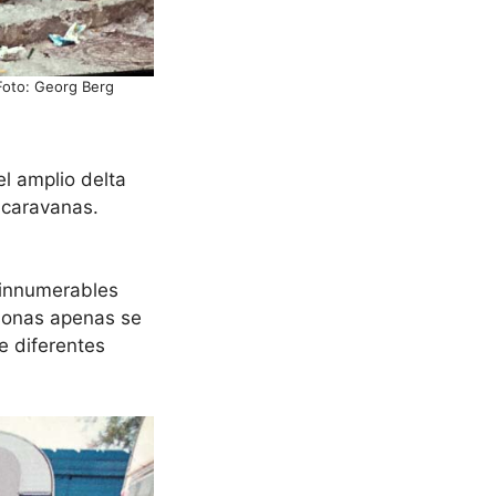
 Foto: Georg Berg
l amplio delta
 caravanas.
 innumerables
sonas apenas se
e diferentes