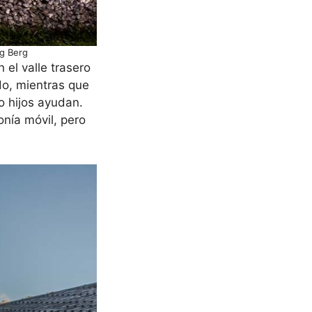
rg Berg
el valle trasero
do, mientras que
o hijos ayudan.
nía móvil, pero