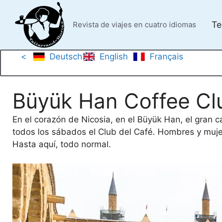
Saltar
al
Te
Revista de viajes en cuatro idiomas
contenido
<
Deutsch
English
Français
Büyük Han Coffee Cl
En el corazón de Nicosia, en el Büyük Han, el gran 
todos los sábados el Club del Café. Hombres y mujere
Hasta aquí, todo normal.