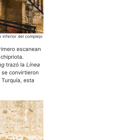
 inferior del complejo
g
primero escanean
chipriota.
ng
trazó la
Línea
 se convirtieron
e Turquía, esta