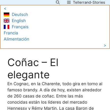
Tellerrand-Stories
Saltar
<
al
Deutsch
contenido
English
Français
Francia
Alimentación
>
Coñac – El
elegante
En Cognac, en la Charente, todo gira en torno al
famoso brandy. A día de hoy, existen alrededor
de 260 casas de coñac. Entre las más
conocidas están los líderes del mercado
Hennessy y Rémy Martin. La casa Baron de