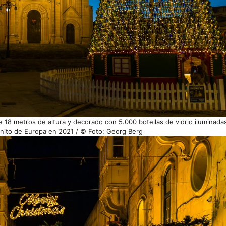
 18 metros de altura y decorado con 5.000 botellas de vidrio iluminadas
nito de Europa en 2021 / © Foto: Georg Berg