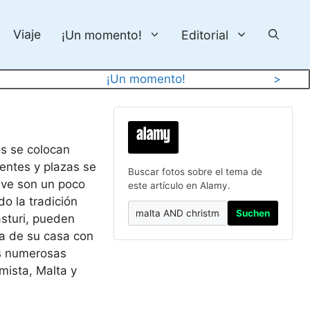
Viaje
¡Un momento!
Editorial
¡Un momento!
>
os se colocan
uentes y plazas se
Buscar fotos sobre el tema de
eve son un poco
este artículo en Alamy.
o la tradición
Suchen
asturi, pueden
a de su casa con
as numerosas
mista, Malta y