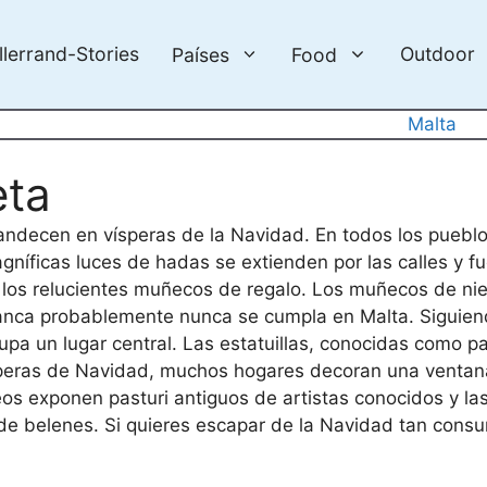
llerrand-Stories
Outdoor
Países
Food
Malta
eta
plandecen en vísperas de la Navidad. En todos los puebl
gníficas luces de hadas se extienden por las calles y f
a los relucientes muñecos de regalo. Los muñecos de ni
nca probablemente nunca se cumpla en Malta. Siguiend
upa un lugar central. Las estatuillas, conocidas como p
ísperas de Navidad, muchos hogares decoran una ventan
eos exponen pasturi antiguos de artistas conocidos y l
 de belenes. Si quieres escapar de la Navidad tan consu