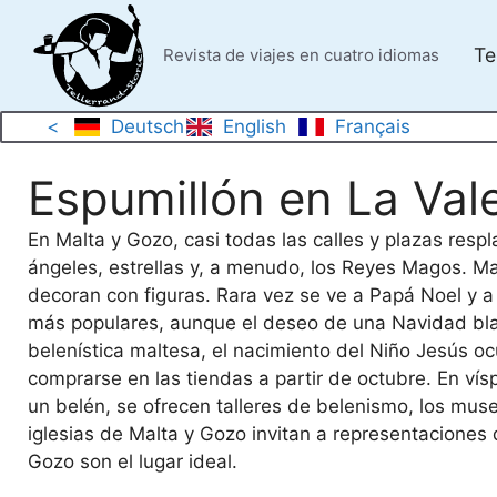
Saltar
al
Te
Revista de viajes en cuatro idiomas
contenido
<
Deutsch
English
Français
Espumillón en La Val
En Malta y Gozo, casi todas las calles y plazas res
ángeles, estrellas y, a menudo, los Reyes Magos. Ma
decoran con figuras. Rara vez se ve a Papá Noel y 
más populares, aunque el deseo de una Navidad bla
belenística maltesa, el nacimiento del Niño Jesús oc
comprarse en las tiendas a partir de octubre. En v
un belén, se ofrecen talleres de belenismo, los mus
iglesias de Malta y Gozo invitan a representaciones
Gozo son el lugar ideal.