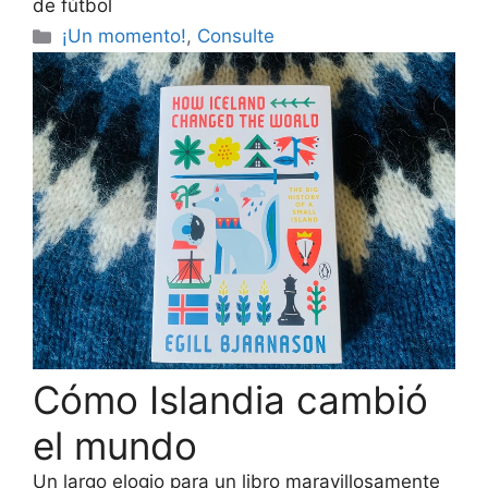
de fútbol
Categorías
¡Un momento!
,
Consulte
Cómo Islandia cambió
el mundo
Un largo elogio para un libro maravillosamente