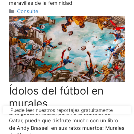
maravillas de la feminidad
Categorías
Consulte
Ídolos del fútbol en
murales
Si le gusta el fútbol, pero no el Mundial de
Qatar, puede que disfrute mucho con un libro
de Andy Brassell en sus ratos muertos: Murales