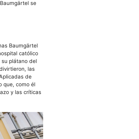
, Baumgärtel se
omas Baumgärtel
ospital católico
 su plátano del
ivirtieron, las
 Aplicadas de
lo que, como él
zo y las críticas