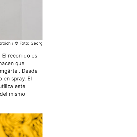
roich / © Foto: Georg
El recorrido es
s hacen que
aumgärtel. Desde
 en spray. El
tiliza este
a del mismo