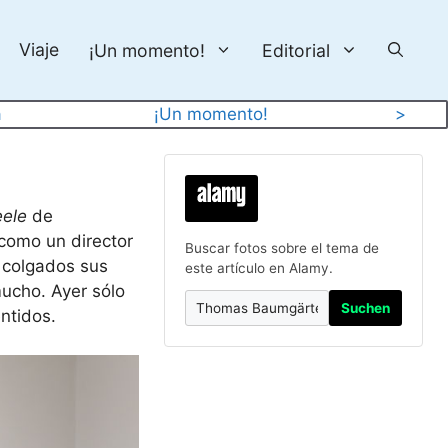
Viaje
¡Un momento!
Editorial
a
¡Un momento!
>
eele
de
como un director
Buscar fotos sobre el tema de
o colgados sus
este artículo en Alamy.
mucho. Ayer sólo
Suchen
ntidos.