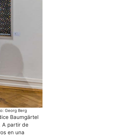
to: Georg Berg
 dice Baumgärtel
 A partir de
ros en una