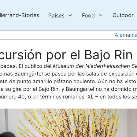
llerrand-Stories
Outdoor
Países
Food
Alemani
ursión por el Bajo Rin
upadas. El público del
Museum der Niederrheinischen S
omas Baumgärtel se pasea por las salas de exposición 
bete de punto amarillo plátano opulento. Aún no ha vist
de su gira por el Bajo Rin, y Baumgärtel no ha dormido 
l número 40, o en términos romanos: XL – en todos los se