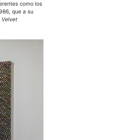
iferentes como los
986, que a su
e
Velvet