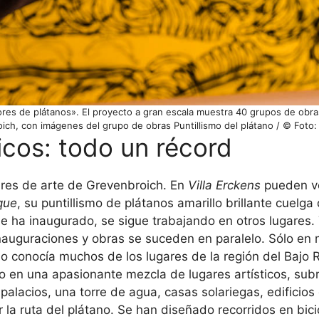
res de plátanos». El proyecto a gran escala muestra 40 grupos de obr
oich, con imágenes del grupo de obras Puntillismo del plátano / © Foto
icos: todo un récord
res de arte de Grevenbroich. En
Villa Erckens
pueden ve
que
, su puntillismo de plátanos amarillo brillante cuelga
e ha inaugurado, se sigue trabajando en otros lugares.
Inauguraciones y obras se suceden en paralelo. Sólo e
o conocía muchos de los lugares de la región del Bajo 
o en una apasionante mezcla de lugares artísticos, subr
palacios, una torre de agua, casas solariegas, edificios
ir la ruta del plátano. Se han diseñado recorridos en bic