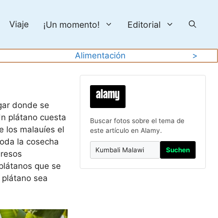
Viaje
¡Un momento!
Editorial
Alimentación
>
ugar donde se
 Un plátano cuesta
Buscar fotos sobre el tema de
 los malauíes el
este artículo en Alamy.
toda la cosecha
Suchen
gresos
 plátanos que se
 plátano sea