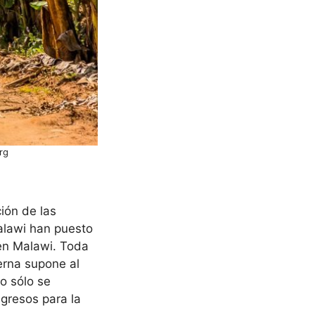
rg
ión de las
Malawi han puesto
 en Malawi. Toda
erna supone al
o sólo se
gresos para la