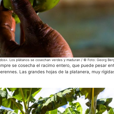
dos». Los plátanos se cosechan verdes y maduran / © Foto: Georg Ber
empre se cosecha el racimo entero, que puede pesar ent
perennes. Las grandes hojas de la platanera, muy rígid