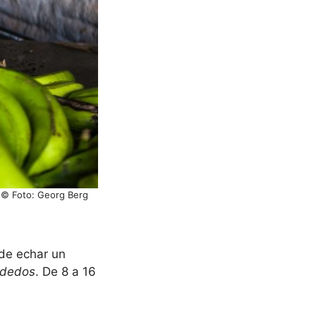
/ © Foto: Georg Berg
 de echar un
dedos
. De 8 a 16