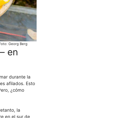
 Foto: Georg Berg
 – en
mar durante la
es afilados. Esto
 Pero, ¿cómo
etanto, la
re en el sur de