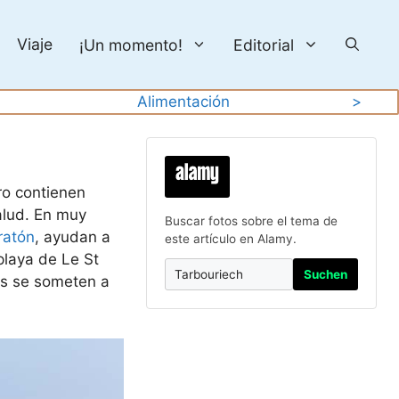
Viaje
¡Un momento!
Editorial
Alimentación
>
ro contienen
alud. En muy
Buscar fotos sobre el tema de
ratón
, ayudan a
este artículo en Alamy.
playa de Le St
Suchen
ras se someten a