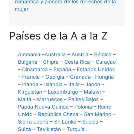
romántica y pionera de los derechos de la
mujer
Países de la A a la Z
Alemania
–
Australia
–
Austria
–
Bélgica
–
Bulgaria
–
Chipre
–
Costa Rica
–
Curaçao
–
Dinamarca
–
España
–
Estados Unidos
–
Francia
–
Georgia
–
Granada
–
Hungría
–
Irlanda
–
Islandia
–
Italia
–
Japón
–
Kirguistán
–
Luxemburgo
–
Malawi
–
Malta
–
Marruecos
–
Países Bajos
–
Papúa Nueva Guinea
–
Polonia
–
Reino
Unido
–
República Checa
–
San Marino
–
Sierra Leona
–
Sri Lanka
–
Suecia
–
Suiza
–
Tayikistán
–
Turquía
.